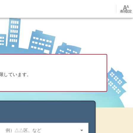
font_adjuster
表示設定
限しています。
地区
arrow_drop_down