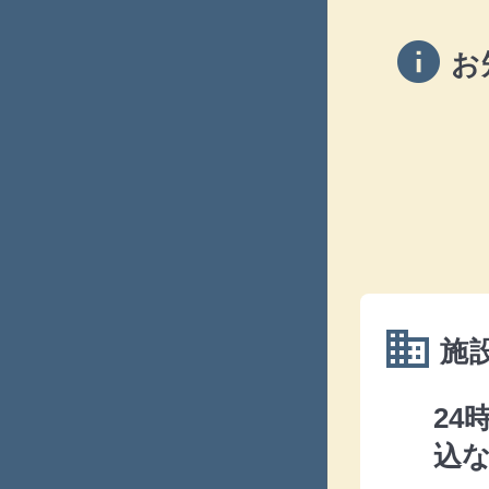
info
お
domain
施
24
込