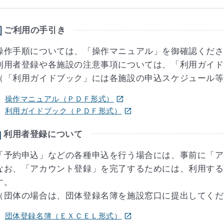
ok
ご利用の手引き
操作手順については、「操作マニュアル」を御確認くださ
利用者登録や各施設の注意事項については、「利用ガイド
（「利用ガイドブック」には各施設の申込スケジュール等
(ウインドウを別のタブで表示します)
操作マニュアル（ＰＤＦ形式）
open_in_new
(ウインドウを別のタブで表示します)
利用ガイドブック（ＰＤＦ形式）
open_in_new
e
利用者登録について
「予約申込」などの各種申込を行う場合には、事前に「ア
なお、「アカウント登録」を完了するためには、利用する
す。
（団体の場合は、団体登録名簿を施設窓口に提出してくだ
(ウインドウを別のタブで表示します)
団体登録名簿（ＥＸＣＥＬ形式）
open_in_new
(ウインドウを別のタブで表示します)