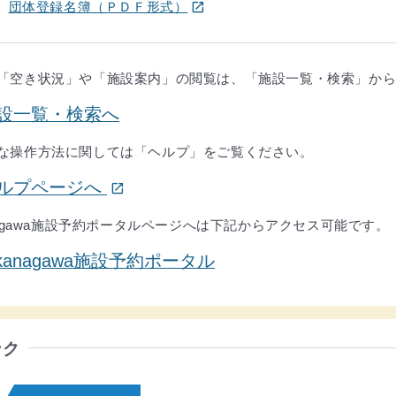
団体登録名簿（ＰＤＦ形式）
open_in_new
「空き状況」や「施設案内」の閲覧は、「施設一覧・検索」か
設一覧・検索へ
な操作方法に関しては「ヘルプ」をご覧ください。
(ウインドウを別のタブで表示します)
ルプページへ
open_in_new
anagawa施設予約ポータルページへは下記からアクセス可能です。
-kanagawa施設予約ポータル
ンク