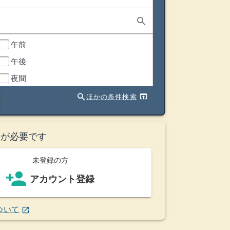
search
午前
午後
夜間
search
open_in_browser
ほかの条件検索
ト
が必要です
未登録の方
person_add
アカウント登録
(ウインドウを別のタブで表示します)
ついて
open_in_new