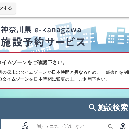
ンする
タイムゾーンをご確認下さい。
用の端末のタイムゾーンが
日本時間と異なる
ため、一部操作を制
のタイムゾーンを日本時間に変更
の上、ご利用下さい。
search
施設検索
sports_tennis
place
利用目的
search