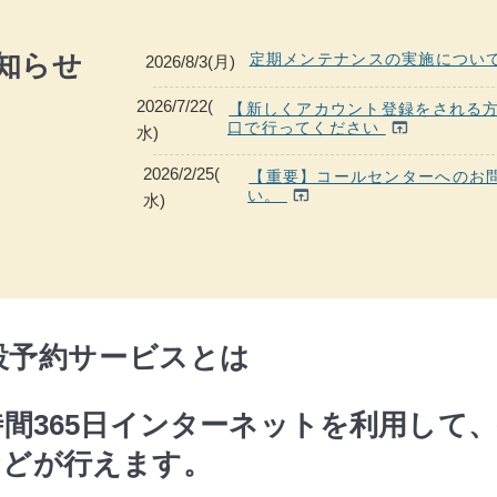
知らせ
定期メンテナンスの実施について（
2026/8/3(月)
2026/7/22(
【新しくアカウント登録をされる
口で行ってください
open_in_browser
水)
2026/2/25(
【重要】コールセンターへのお
い。
open_in_browser
水)
設予約サービスとは
時間365日インターネットを利用して
などが行えます。