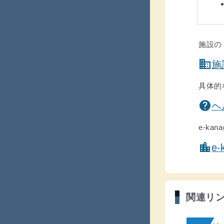
そのほか
施設の
domain
施
具体的
help
ヘ
e-k
location_city
e
関連リ