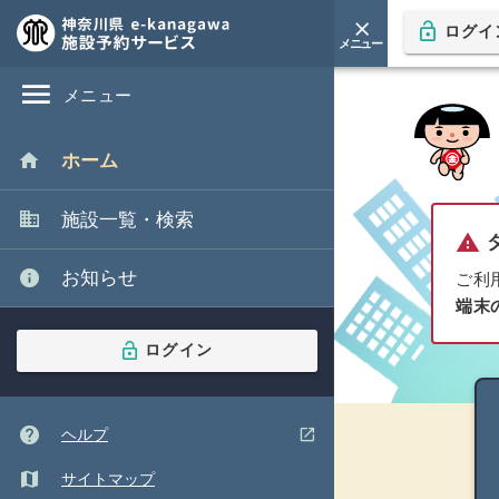
close
lock_open
ログイ
arrow_downward
メニュー
本文
へ移
閉じる
動
menu
メニュー
home
ホーム
domain
施設一覧・検索
warning
info
お知らせ
ご利
端末
lock_open
ログイン
help
(ウインドウを別のタブで表示します)
open_in_new
ヘルプ
map
サイトマップ