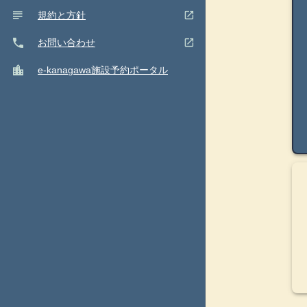
subject
(ウインドウを別のタブで表示します)
open_in_new
規約と方針
phone
(ウインドウを別のタブで表示します)
open_in_new
お問い合わせ
location_city
e-kanagawa施設予約ポータル
閉
close
じ
る