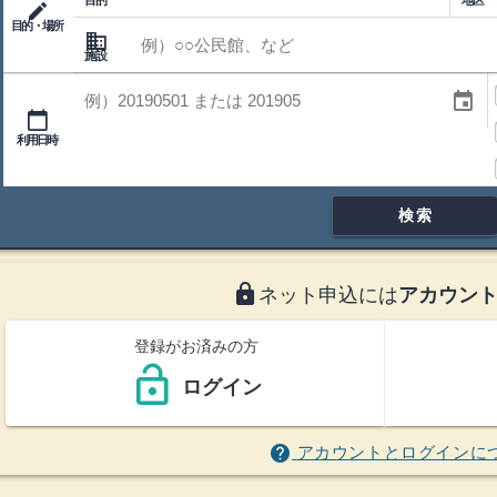
目的
地区
edit
目的・場所
domain
施設
施設
利用時間帯
利用日
event
calendar_today
利用時間帯
利用日時
検索
lock
ネット申込には
アカウン
登録がお済みの方
lock_open
ログイン
help
アカウントとログインに