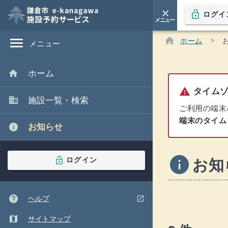
close
lock_open
ログイ
arrow_downward
メニュー
本文
へ移
閉じる
動
あなたの現在地:
menu
home
ホーム
chevron_right
現在のページ :
メニュー
home
ホーム
warning
タイムゾ
domain
施設一覧・検索
ご利用の端末
端末のタイム
info
お知らせ
info
lock_open
ログイン
お知
help
(ウインドウを別のタブで表示します)
open_in_new
ヘルプ
map
サイトマップ