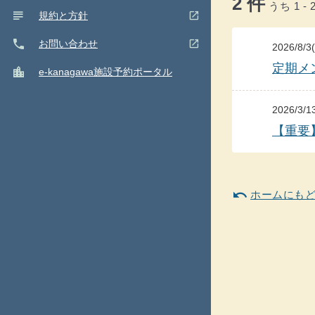
2 件
うち 1 - 
subject
(ウインドウを別のタブで表示します)
open_in_new
規約と方針
phone
(ウインドウを別のタブで表示します)
open_in_new
お問い合わせ
2026/8/
定期メ
location_city
e-kanagawa施設予約ポータル
閉
close
じ
る
2026/3/
【重要
undo
ホームにも