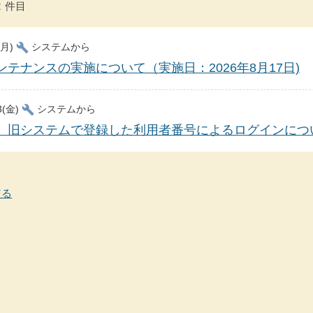
2 件目
build
3(月)
システムから
ンテナンスの実施について（実施日：2026年8月17日)
build
13(金)
システムから
】旧システムで登録した利用者番号によるログインにつ
どる