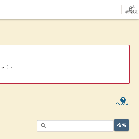
font_adjuster
表示設定
います。
ヘルプ - お知らせ
ウインドウを別のタブで表示します
help
ヘルプ
open_in_new
お知らせのキーワード検索
search
検索