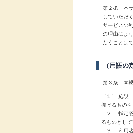
第２条 本
していただ
サービスの
の理由によ
だくことは
（用語の
第３条 本
（１） 施設
掲げるものを
（２） 指定
るものとして
（３） 利用