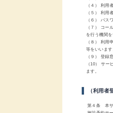
（４） 利用
（５） 利用
（６） パス
（７） コー
を行う機関を
（８） 利用
等をいいます
（９） 登録
（10） サ
ます。
（利用者
第４条 本サ
施設予約サ