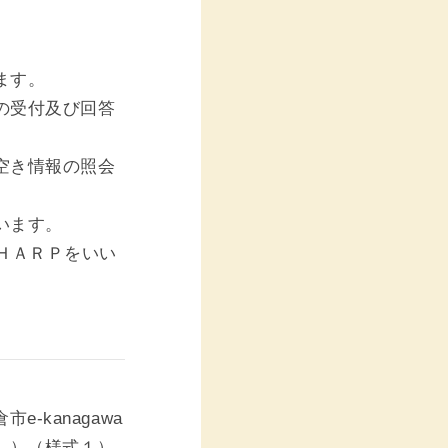
ます。
の受付及び回答
空き情報の照会
います。
ＨＡＲＰをいい
kanagawa
。）（様式１）