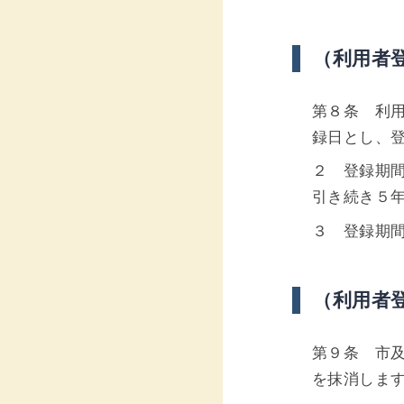
（利用者
第８条 利
録日とし、
２ 登録期
引き続き５
３ 登録期
（利用者
第９条 市
を抹消しま