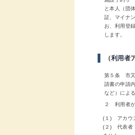
と本人（団
証、マイナ
お、利用登録
します。
（利用者
第５条 市
請書の申請
など）によ
２ 利用者
(１) アカ
(２) 代表