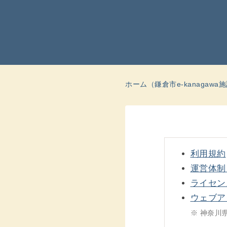
ホーム（鎌倉市e-kanagaw
利用規約
運営体制
ライセン
ウェブア
※ 神奈川