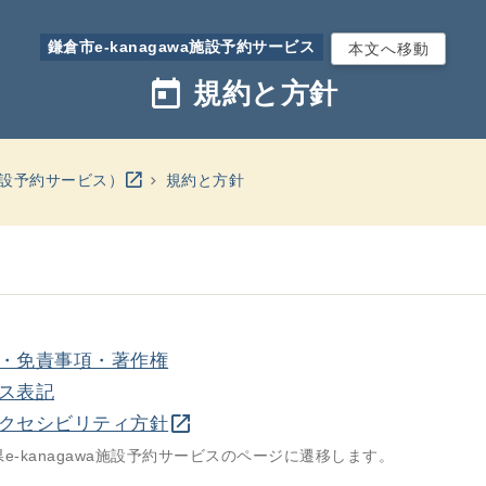
鎌倉市e-kanagawa施設予約サービス
本文へ移動
today
規約と方針
別のウインドウを開きます
open_in_new
a施設予約サービス）
規約と方針
・免責事項・著作権
ス表記
別のウインドウを開きます
open_in_new
クセシビリティ方針
県e-kanagawa施設予約サービスのページに遷移します。