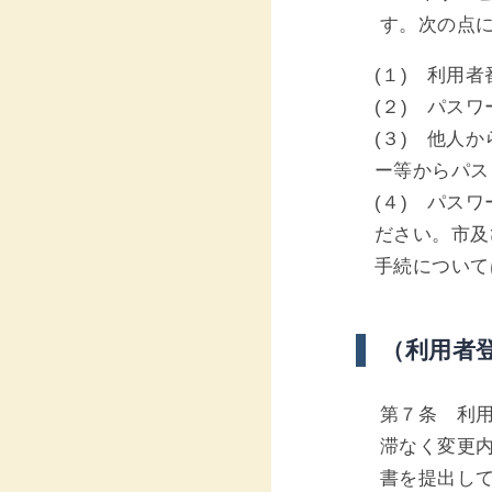
す。次の点
(１) 利用
(２) パス
(３) 他人
ー等からパス
(４) パス
ださい。市及
手続について
（利用者
第７条 利
滞なく変更
書を提出し