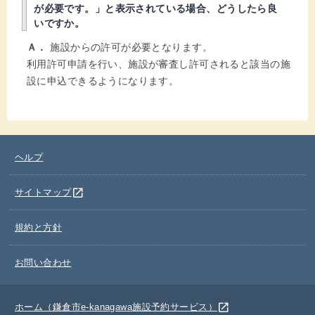
が必要です。」と表示されている場合、どうしたら良
いですか。
Ａ．
施設からの許可が必要となります。
利用許可申請を行い、施設が審査し許可されると該当の施
設に申込できるようになります。
ヘルプ
別のウインドウを開きます
open_in_new
サイトマップ
規約と方針
お問い合わせ
別のウインドウを開きます
open_in_new
ホーム（鎌倉市e-kanagawa施設予約サービス）