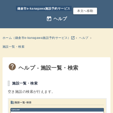
鎌倉市e-kanagawa施設予約サービス
本文へ移動
today
ヘルプ
別のウインドウを開きます
open_in_new
ホーム（鎌倉市e-kanagawa施設予約サービス）
ヘルプ
施設一覧・検索
ヘルプ - 施設一覧・検索
施設一覧・検索
空き施設の検索が行えます。