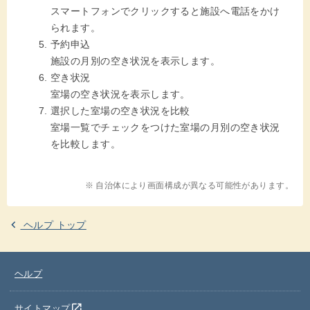
スマートフォンでクリックすると施設へ電話をかけ
られます。
予約申込
施設の月別の空き状況を表示します。
空き状況
室場の空き状況を表示します。
選択した室場の空き状況を比較
室場一覧でチェックをつけた室場の月別の空き状況
を比較します。
※ 自治体により画面構成が異なる可能性があります。
ヘルプ トップ
ヘルプ
別のウインドウを開きます
open_in_new
サイトマップ