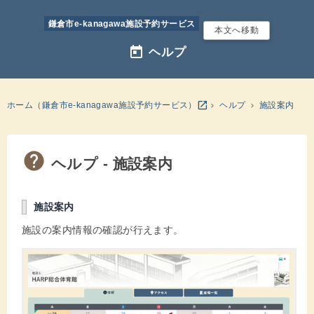
鎌倉市e-kanagawa施設予約サービス
本文へ移動
today
ヘルプ
別のウインドウを開きます
open_in_new
ホーム（鎌倉市e-kanagawa施設予約サービス）
ヘルプ
施設案内
ヘルプ - 施設案内
施設案内
施設の案内情報の確認が行えます。