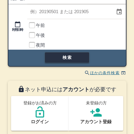
利用日
event
利用時間帯
calendar_today
午前
利用日時
午後
利用時間帯
夜間
検索
search
open_in_browser
ほかの条件検索
lock
ネット申込には
アカウント
が必要です
登録がお済みの方
未登録の方
lock_open
person_add
ログイン
アカウント登録