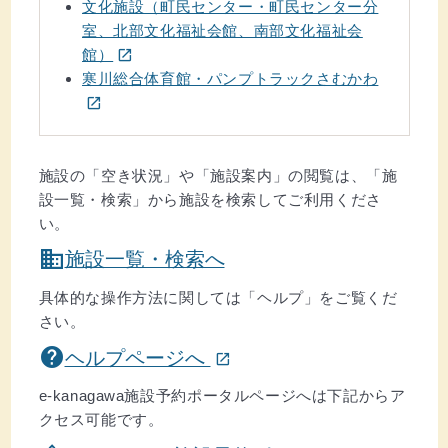
文化施設（町民センター・町民センター分
室、北部文化福祉会館、南部文化福祉会
(ウインドウを別のタブで表示します)
館）
open_in_new
(ウインドウを別のタブで表示します)
寒川総合体育館・パンプトラックさむかわ
open_in_new
そのほか
施設の「空き状況」や「施設案内」の閲覧は、「施
設一覧・検索」から施設を検索してご利用くださ
い。
domain
施設一覧・検索へ
具体的な操作方法に関しては「ヘルプ」をご覧くだ
さい。
(ウインドウを別のタブで表示します)
help
ヘルプページへ
open_in_new
e-kanagawa施設予約ポータルページへは下記からア
クセス可能です。