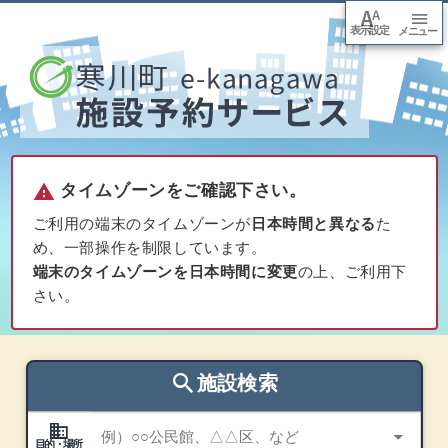
font_adjuster
menu
表示設定
arrow_downward
メニュー
本文
へ移
動
warning
タイムゾーンをご確認下さい。
ご利用の端末のタイムゾーンが
日本時間と異なる
た
め、一部操作を制限しています。
端末のタイムゾーンを日本時間に変更
の上、ご利用下
さい。
search
施設検索
domain
目的・場所
arrow_drop_down
目的・場所