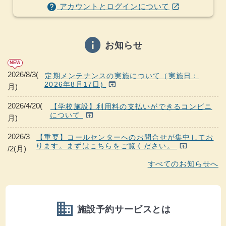
(ウインドウを別のタブで表示します)
help
アカウントとログインについて
open_in_new
info
お知らせ
NEW
2026/8/3(
定期メンテナンスの実施について（実施日：
2026年8月17日)
open_in_browser
月)
2026/4/20(
【学校施設】利用料の支払いができるコンビニ
について
open_in_browser
月)
2026/3
【重要】コールセンターへのお問合せが集中してお
ります。まずはこちらをご覧ください。
open_in_browser
/2(月)
すべてのお知らせへ
domain
施設予約サービスとは