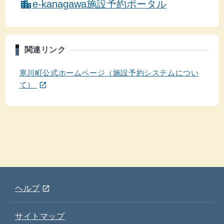
location_city
e-kanagawa施設予約ポータル
関連リンク
寒川町公式ホームページ（施設予約システムについ
(ウインドウを別のタブで表示します)
て）
open_in_new
(ウインドウを別のタブで表示します)
ヘルプ
open_in_new
サイトマップ