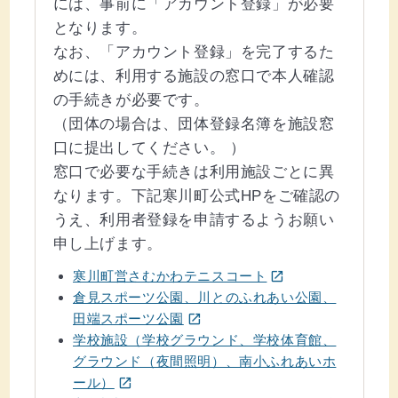
には、事前に「アカウント登録」が必要
となります。
なお、「アカウント登録」を完了するた
めには、利用する施設の窓口で本人確認
の手続きが必要です。
（団体の場合は、団体登録名簿を施設窓
口に提出してください。 ）
窓口で必要な手続きは利用施設ごとに異
なります。下記寒川町公式HPをご確認の
うえ、利用者登録を申請するようお願い
申し上げます。
(ウインドウを別のタブで表示します)
寒川町営さむかわテニスコート
open_in_new
倉見スポーツ公園、川とのふれあい公園、
(ウインドウを別のタブで表示します)
田端スポーツ公園
open_in_new
学校施設（学校グラウンド、学校体育館、
グラウンド（夜間照明）、南小ふれあいホ
(ウインドウを別のタブで表示します)
ール）
open_in_new