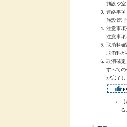
施設や室
連絡事項
施設管理
注意事項
注意事項
取消料確
取消料が
取消確定
すべての
が完了し
po
【
る