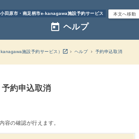
小田原市・南足柄市e-kanagawa施設予約サービス
本文へ移動
today
ヘルプ
別のウインドウを開きます
open_in_new
kanagawa施設予約サービス）
ヘルプ
予約申込取消
- 予約申込取消
内容の確認が行えます。