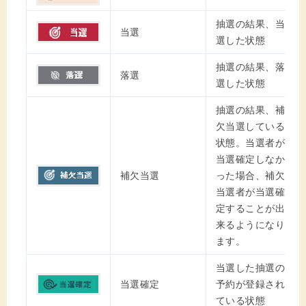
抽選の結果、当
当選
選した状態
抽選の結果、落
落選
選した状態
抽選の結果、補
欠当選している
状態。当選者が
当選確定しなか
補欠当選
った場合、補欠
当選者が当選確
定することが出
来るようになり
ます。
当選した抽選の
当選確定
予約が登録され
ている状態