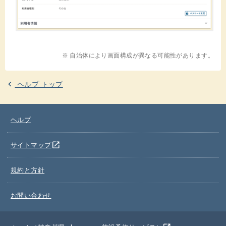
※ 自治体により画面構成が異なる可能性があります。
ヘルプ トップ
ヘルプ
別のウインドウを開きます
open_in_new
サイトマップ
規約と方針
お問い合わせ
別のウインドウを開きます