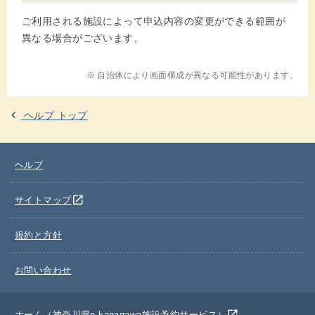
ご利用される施設によって申込内容の変更ができる範囲が
異なる場合がございます。
※ 自治体により画面構成が異なる可能性があります。
ヘルプ トップ
ヘルプ
別のウインドウを開きます
open_in_new
サイトマップ
規約と方針
お問い合わせ
別のウインドウを開きます
open_in_new
ホーム（神奈川県e-kanagawa施設予約サービス）