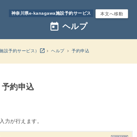
神奈川県e-kanagawa施設予約サービス
本文へ移動
today
ヘルプ
別のウインドウを開きます
open_in_new
wa施設予約サービス）
ヘルプ
予約申込
- 予約申込
入力が行えます。