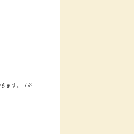
できます。（※
。