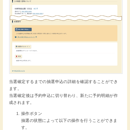
当選確定するまでの抽選申込の詳細を確認することができ
ます。
当選確定後は予約申込に切り替わり、新たに予約明細が作
成されます。
操作ボタン
抽選の状態によって以下の操作を行うことができま
す。