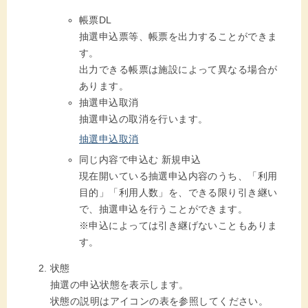
帳票DL
抽選申込票等、帳票を出力することができま
す。
出力できる帳票は施設によって異なる場合が
あります。
抽選申込取消
抽選申込の取消を行います。
抽選申込取消
同じ内容で申込む 新規申込
現在開いている抽選申込内容のうち、「利用
目的」「利用人数」を、できる限り引き継い
で、抽選申込を行うことができます。
※申込によっては引き継げないこともありま
す。
状態
抽選の申込状態を表示します。
状態の説明はアイコンの表を参照してください。