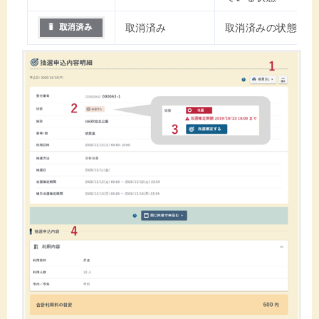
取消済み
取消済みの状態