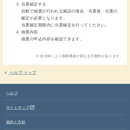
当選確定する
自動で抽選が行われる施設の場合、当選後、当選の
確定が必要となります。
当選確定期限内に当選確定を行ってください。
抽選内容
抽選の申込内容を確認できます。
※ 自治体により画面構成が異なる可能性があります。
ヘルプ トップ
ヘルプ
別のウインドウを開きます
open_in_new
サイトマップ
規約と方針