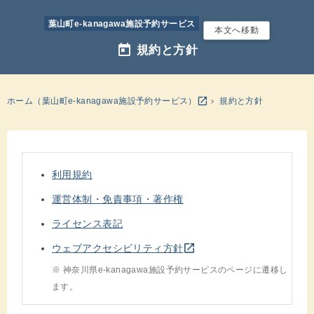
葉山町e-kanagawa施設予約サービス
本文へ移動
today
規約と方針
別のウインドウを開きます
open_in_new
ホーム（葉山町e-kanagawa施設予約サービス）
規約と方針
利用規約
運営体制・免責事項・著作権
ライセンス表記
別のウインドウを開きます
open_in_new
ウェブアクセシビリティ方針
※ 神奈川県e-kanagawa施設予約サービスのページに遷移し
ます。