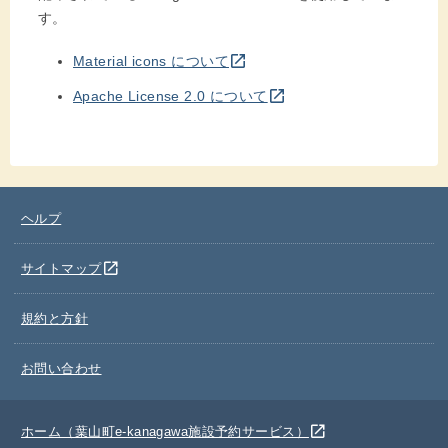
す。
別のウインドウを開きます
open_in_new
Material icons について
別のウインドウを開きます
open_in_new
Apache License 2.0 について
ヘルプ
別のウインドウを開きます
open_in_new
サイトマップ
規約と方針
お問い合わせ
別のウインドウを開きます
open_in_new
ホーム（葉山町e-kanagawa施設予約サービス）