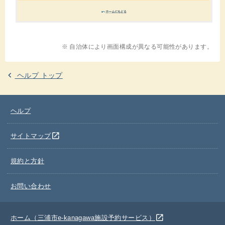
※ 自治体により画面構成が異なる可能性があります。
ヘルプ トップ
ヘルプ
別のウインドウを開きます
open_in_new
サイトマップ
規約と方針
お問い合わせ
別のウインドウを開きます
open_in_new
ホーム（三浦市e-kanagawa施設予約サービス）