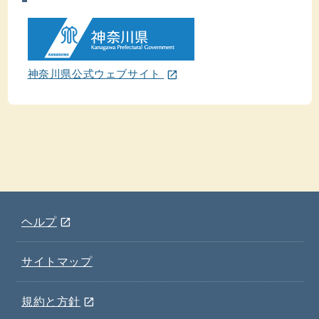
(ウインドウを別のタブで表示します)
神奈川県公式ウェブサイト
open_in_new
(ウインドウを別のタブで表示します)
ヘルプ
open_in_new
サイトマップ
(ウインドウを別のタブで表示します)
規約と方針
open_in_new