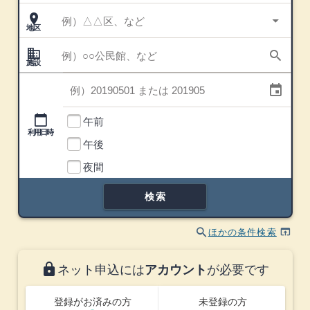
place
地区
arrow_drop_down
edit
地区
目
的・
場所
domain
施設
search
施設
利用日
event
利用時間帯
calendar_today
午前
利用日時
午後
利用時間帯
夜間
検索
search
open_in_browser
ほかの条件検索
lock
ネット申込には
アカウント
が必要です
登録がお済みの方
未登録の方