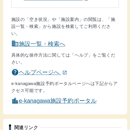
そのほか
施設の「空き状況」や「施設案内」の閲覧は、「施
設一覧・検索」から施設を検索してご利用くださ
い。
domain
施設一覧・検索へ
具体的な操作方法に関しては「ヘルプ」をご覧くだ
さい。
(ウインドウを別のタブで表示します)
help
ヘルプページへ
open_in_new
e-kanagawa施設予約ポータルページへは下記からア
クセス可能です。
location_city
e-kanagawa施設予約ポータル
関連リンク