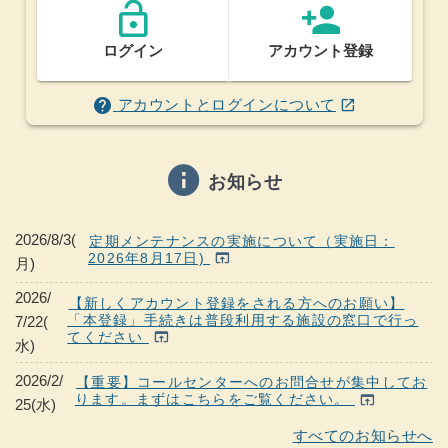
lock_open
person_add
ログイン
アカウント登録
(ウインドウを別のタブで表示します)
help
アカウントとログインについて
open_in_new
info
お知らせ
2026/8/3(
定期メンテナンスの実施について（実施日：
2026年8月17日)
open_in_browser
月)
2026/
【新しくアカウント登録をされる方へのお願い】
「本登録」手続きは普段利用する施設の窓口で行っ
7/22(
てください
open_in_browser
水)
2026/2/
【重要】コールセンターへのお問合せが集中してお
ります。まずはこちらをご覧ください。
open_in_browser
25(水)
すべてのお知らせへ