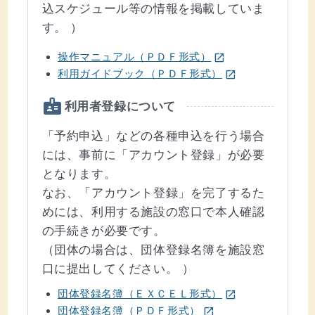
込スケジュール等の情報を掲載していま
す。 ）
(ウインドウを別のタブで表示します)
操作マニュアル（ＰＤＦ形式）
open_in_new
(ウインドウを別のタブで表示します)
利用ガイドブック（ＰＤＦ形式）
open_in_new
badge
利用者登録について
「予約申込」などの各種申込を行う場合
には、事前に「アカウント登録」が必要
となります。
なお、「アカウント登録」を完了するた
めには、利用する施設の窓口で本人確認
の手続きが必要です。
（団体の場合は、団体登録名簿を施設窓
口に提出してください。 ）
(ウインドウを別のタブで表示します)
団体登録名簿（ＥＸＣＥＬ形式）
open_in_new
(ウインドウを別のタブで表示します)
団体登録名簿（ＰＤＦ形式）
open_in_new