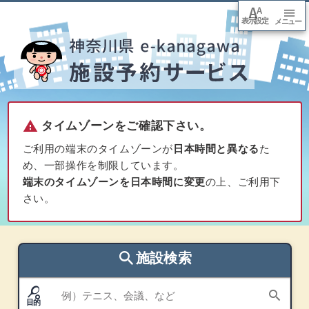
font_adjuster
menu
表示設定
arrow_downward
メニュー
本文
へ移
動
warning
タイムゾーンをご確認下さい。
ご利用の端末のタイムゾーンが
日本時間と異なる
た
め、一部操作を制限しています。
端末のタイムゾーンを日本時間に変更
の上、ご利用下
さい。
search
施設検索
sports_tennis
利用目的
search
目的