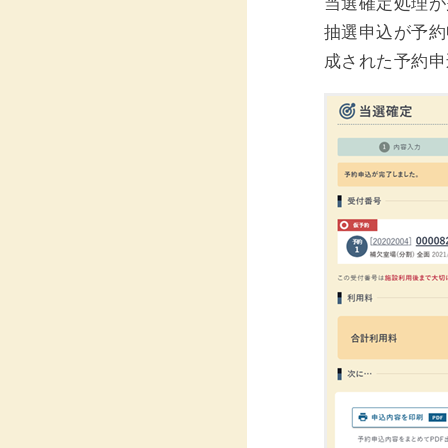
当選確定処理が
抽選申込が予約
成された予約申