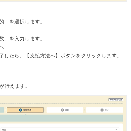
的」を選択します。
数」を入力します。
へ
了したら、【支払方法へ】ボタンをクリックします。
が行えます。