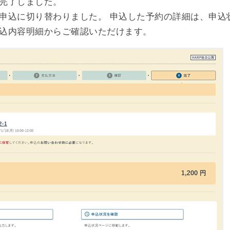
完了しました。
申込に切り替わりました。 申込した予約の詳細は、申込
込内容明細からご確認いただけます。