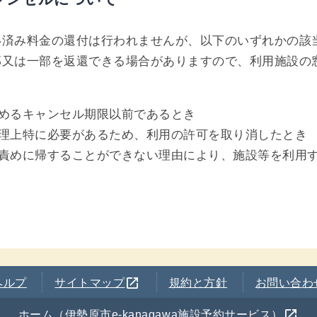
い済み料金の還付は行われませんが、以下のいずれかの該
部又は一部を返還できる場合がありますので、利用施設の
めるキャンセル期限以前であるとき
理上特に必要があるため、利用の許可を取り消したとき
責めに帰することができない理由により、施設等を利用
別のウインドウを開きます
open_in_new
ヘルプ
サイトマップ
規約と方針
お問い合わ
別のウインドウを開きます
open_in_new
ホーム（伊勢原市e-kanagawa施設予約サービス）