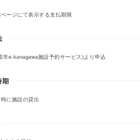
細ページにて表示する支払期限
法
市e-kanagawa施設予約サービス)より申込
時期
日時に施設の貸出