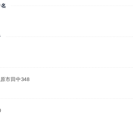
者名
者
原市田中348
0