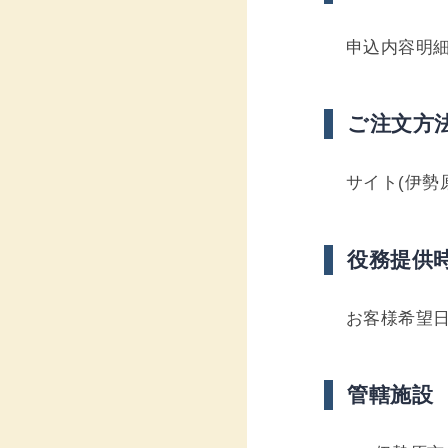
申込内容明
ご注文方
サイト(伊勢原
役務提供
お客様希望
管轄施設