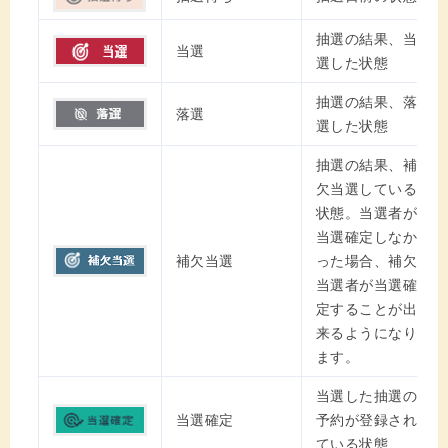
抽選の結果、当
当選
選した状態
抽選の結果、落
落選
選した状態
抽選の結果、補
欠当選している
状態。当選者が
当選確定しなか
補欠当選
った場合、補欠
当選者が当選確
定することが出
来るようになり
ます。
当選した抽選の
当選確定
予約が登録され
ている状態