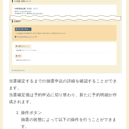
当選確定するまでの抽選申込の詳細を確認することができ
ます。
当選確定後は予約申込に切り替わり、新たに予約明細が作
成されます。
操作ボタン
抽選の状態によって以下の操作を行うことができま
す。