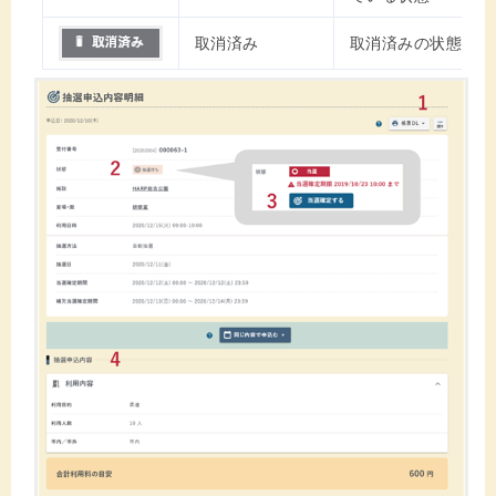
取消済み
取消済みの状態