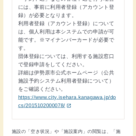
には、事前に利用者登録（アカウント登
録）が必要となります。
利用者登録（アカウント登録）について
は、個人利用は本システムでの申請が可
能です。※マイナンバーカードが必要で
す。
団体登録については、利用する施設窓口
で登録申請をしてください。
詳細は伊勢原市公式ホームページ（公共
施設予約システム利用者登録について）
をご確認ください。
https://www.city.isehara.kanagawa.jp/do
(ウインドウを別のタブで表示します)
cs/2015102000078/
open_in_new
そのほか
施設の「空き状況」や「施設案内」の閲覧は、「施