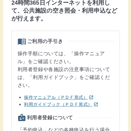
24時間365日インターネットを利用し
て、公共施設の空き照会・利用申込など
が行えます。
menu_book
ご利用の手引き
操作手順については、「操作マニュア
ル」をご確認ください。
利用者登録や各施設の注意事項について
は、「利用ガイドブック」をご確認くだ
さい。
(ウインドウを別のタブで表示します)
操作マニュアル（ＰＤＦ形式）
open_in_new
(ウインドウを別のタブで表示します)
利用ガイドブック（ＰＤＦ形式）
open_in_new
badge
利用者登録について
「予約申込」などの各種申込を行う場合