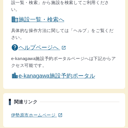
設一覧・検索」から施設を検索してご利用くださ
い。
domain
施設一覧・検索へ
具体的な操作方法に関しては「ヘルプ」をご覧くだ
さい。
(ウインドウを別のタブで表示します)
help
ヘルプページへ
open_in_new
e-kanagawa施設予約ポータルページへは下記からア
クセス可能です。
location_city
e-kanagawa施設予約ポータル
関連リンク
(ウインドウを別のタブで表示します)
伊勢原市ホームページ
open_in_new