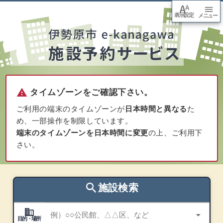
font_adjuster
menu
表示設定
arrow_downward
メニュー
本文
へ移
動
warning
タイムゾーンをご確認下さい。
ご利用の端末のタイムゾーンが
日本時間と異なる
た
め、一部操作を制限しています。
端末のタイムゾーンを日本時間に変更
の上、ご利用下
さい。
search
施設検索
domain
目的・場所
arrow_drop_down
目的・場所