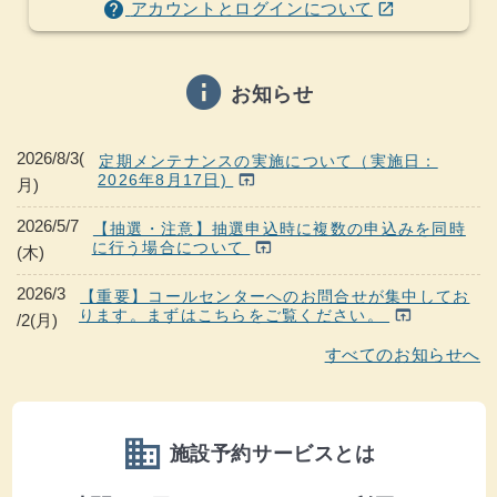
help
アカウントとログインについて
open_in_new
info
お知らせ
2026/8/3(
定期メンテナンスの実施について（実施日：
2026年8月17日)
open_in_browser
月)
2026/5/7
【抽選・注意】抽選申込時に複数の申込みを同時
に行う場合について
open_in_browser
(木)
2026/3
【重要】コールセンターへのお問合せが集中してお
ります。まずはこちらをご覧ください。
open_in_browser
/2(月)
すべてのお知らせへ
domain
施設予約サービスとは