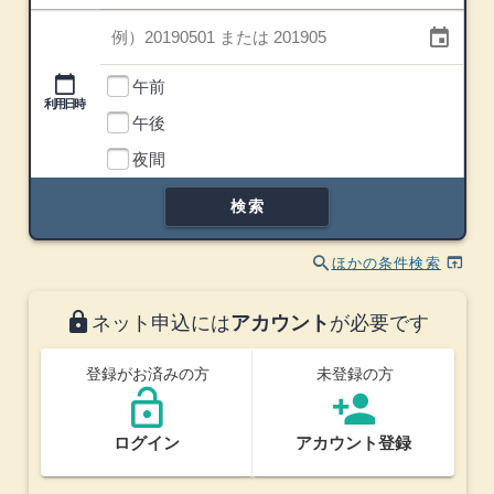
利用日
event
利用時間帯
calendar_today
午前
利用日時
午後
利用時間帯
夜間
検索
search
open_in_browser
ほかの条件検索
lock
ネット申込には
アカウント
が必要です
登録がお済みの方
未登録の方
lock_open
person_add
ログイン
アカウント登録
(ウインドウを別のタブで表示します)