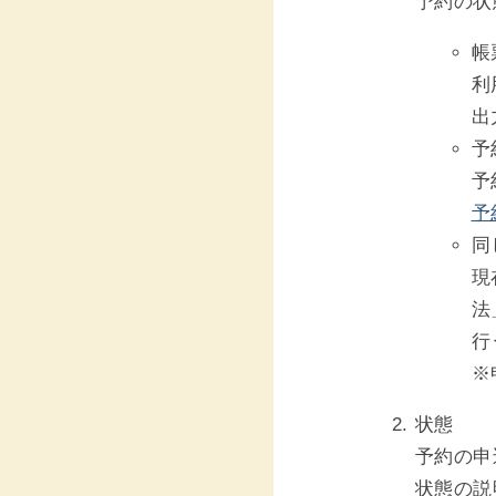
予約の状
帳
利
出
予
予
予
同
現
法
行
※
状態
予約の申
状態の説