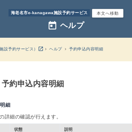
海老名市e-kanagawa施設予約サービス
本文へ移動
today
ヘルプ
別のウインドウを開きます
open_in_new
wa施設予約サービス）
ヘルプ
予約申込内容明細
- 予約申込内容明細
容明細
の詳細の確認が行えます。
状態
説明