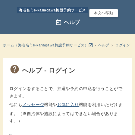
海老名市e-kanagawa施設予約サービス
本文へ移動
today
ヘルプ
別のウインドウを開きます
open_in_new
ホーム（海老名市e-kanagawa施設予約サービス）
ヘルプ
ログイン
ヘルプ - ログイン
ログインをすることで、抽選や予約の申込を行うことがで
きます。
他にも
メッセージ
機能や
お気に入り
機能を利用いただけま
す。（※自治体や施設によってはできない場合がありま
す。）