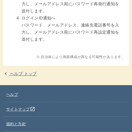
力し、メールアドレス宛にパスワード再発行通知を
送付します。
ログインID通知へ
パスワード、メールアドレス、連絡先電話番号を入
力し、メールアドレス宛にパスワード再設定通知を
送付します。
※ 自治体により画面構成が異なる可能性があります。
ヘルプ トップ
ヘルプ
別のウインドウを開きます
open_in_new
サイトマップ
規約と方針