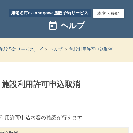
海老名市e-kanagawa施設予約サービス
本文へ移動
today
ヘルプ
別のウインドウを開きます
open_in_new
wa施設予約サービス）
ヘルプ
施設利用許可申込取消
- 施設利用許可申込取消
利用許可申込内容の確認が行えます。